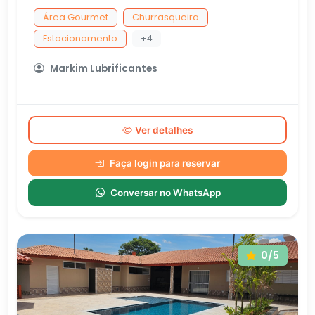
Área Gourmet
Churrasqueira
Estacionamento
+4
Markim Lubrificantes
Ver detalhes
Faça login para reservar
Conversar no WhatsApp
0/5